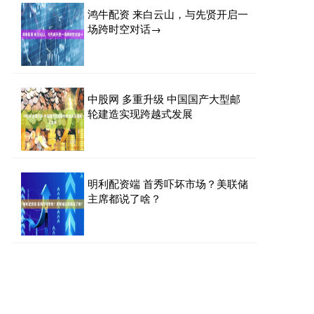
鸿牛配资 来白云山，与先贤开启一
场跨时空对话→
中股网 多重升级 中国国产大型邮
轮建造实现跨越式发展
明利配资端 首秀吓坏市场？美联储
主席都说了啥？