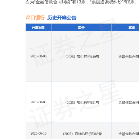
次为“金融借款合同纠纷”有13则，“票据追索权纠纷”有6则