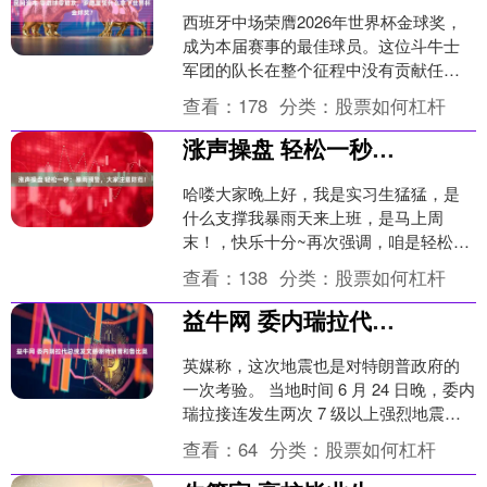
西班牙中场荣膺2026年世界杯金球奖，
成为本届赛事的最佳球员。这位斗牛士
军团的队长在整个征程中没有贡献任何
进球或助攻，却依然征服了所有评审。
查看：
178
分类：
股票如何杠杆
数据不会撒谎，罗德....
涨声操盘 轻松一秒：暴雨预警，大家注意防范！
哈喽大家晚上好，我是实习生猛猛，是
什么支撑我暴雨天来上班，是马上周
末！，快乐十分~再次强调，咱是轻松一
秒！咱是轻松一秒！咱是轻松一秒！咱
查看：
138
分类：
股票如何杠杆
真的不是！大家千万不要将....
益牛网 委内瑞拉代总统发文感谢特朗普和鲁比奥
英媒称，这次地震也是对特朗普政府的
一次考验。 当地时间 6 月 24 日晚，委内
瑞拉接连发生两次 7 级以上强烈地震，
损失惨重。特朗普政府及时向委内瑞拉
查看：
64
分类：
股票如何杠杆
伸出援手....