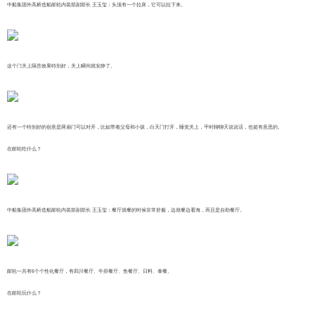
中船集团外高桥造船邮轮内装部副部长 王玉玺：头顶有一个拉床，它可以拉下来。
这个门关上隔音效果特别好，关上瞬间就安静了。
还有一个特别好的创意是两扇门可以对开，比如带着父母和小孩，白天门打开，睡觉关上，平时聊聊天说说话，也挺有意思的。
在邮轮吃什么？
中船集团外高桥造船邮轮内装部副部长 王玉玺：餐厅就餐的时候非常舒服，边就餐边看海，而且是自助餐厅。
邮轮一共有6个个性化餐厅，有四川餐厅、牛排餐厅、鱼餐厅、日料、泰餐。
在邮轮玩什么？