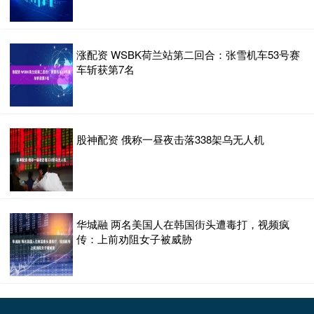
涨配资 WSBK荷兰站第二回合：张雪机车53号赛
车斩获第7名
股神配资 俄称一昼夜击落338架乌无人机
华城融 两名美国人在韩国街头遭毒打，视频疯
传：上前劝阻女子被威胁