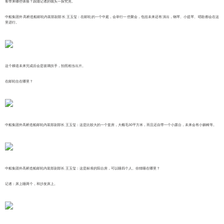
客带来哪些体验？跟随记者的镜头一探究竟。
中船集团外高桥造船邮轮内装部副部长 王玉玺：在邮轮的一个中庭，会举行一些聚会，包括未来还有演出，钢琴、小提琴、唱歌都会在这
里进行。
这个梯道未来完成后会是玻璃扶手，拍照相当出片。
在邮轮住在哪里？
中船集团外高桥造船邮轮内装部副部长 王玉玺：这是比较大的一个套房，大概毛30平方米，而且还自带一个小露台，未来会有小躺椅等。
中船集团外高桥造船邮轮内装部副部长 王玉玺：这是标准的阳台房，可以睡四个人。你猜睡在哪里？
记者：床上睡两个，和沙发床上。