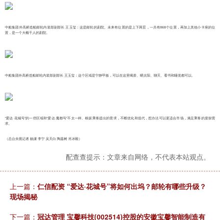
中船集团外高桥造船邮轮内装部副部长 王玉玺：这是邮轮的剧院。未来有位置的是上下两层，一共有868个位置，再加上其他小卡座的位
置，是一个大概千人的剧院。
中船集团外高桥造船邮轮内装部副部长 王玉玺：这个区域是宁静甲板，可以在这里喝茶、晒太阳、聊天、看书和睡觉都可以。
“爱达·花城号”的一些区域和“爱达·魔都号”不太一样。根据乘客提出的需求，不断优化和迭代，想办法可以更适合市场，满足乘客的度假需
求。
（总台央视记者 杨潇 李宁 吴天白 陶嘉树 肖冰毅）
配查查提示：文章来自网络，不代表本站观点。
上一篇：
仁信配资 “爱达·花城号”将如何出坞？邮轮有哪些升级？
现场揭秘
下一篇：
冠达管理 宝馨科技(002514)控股的安徽宝馨智能制造有