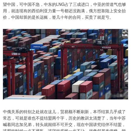
望中国，可中国不急，中东的LNG占了三成进口，中亚的管道气也够
用，就连现有的西伯利亚力量一号都还没跑满，俄方想靠陆上安全抬
价，中国却算的是长远账，签几十年的合同，买贵了就是亏。
中俄关系的特别之处就在这儿，贸易额不断刷新，本币结算几乎成了
常态，可就是谁也不提结盟两个字，历史的教训太清楚了，当年中苏
喊着同志加兄弟，转头就闹得不可开交，现在中国讲究结伴不结盟，
该帮的时候一点不藏私，该守的底线一步不让，就像邻居来借糖，能