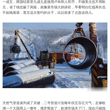
一成五，两国结算里九成九直接用卢布和人民币，不碰美元也不用欧
元，省了钱也躲了风险，就像菜市场大妈讲价，早看明白红毯再长也
不如钱落袋，普京这次签约的台子，比以前多了点急迫劲儿。
天然气管道谈判成了关键，二号管道计划每年供五百亿方气，足够欧
洲一个大国用上一整年，俄罗斯急了，欧洲市场关了门，现在只能指