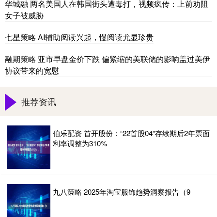
华城融 两名美国人在韩国街头遭毒打，视频疯传：上前劝阻
女子被威胁
七星策略 AI辅助阅读兴起，慢阅读尤显珍贵
融期策略 亚市早盘金价下跌 偏紧缩的美联储的影响盖过美伊
协议带来的宽慰
推荐资讯
伯乐配资 首开股份：“22首股04”存续期后2年票面
利率调整为310%
九八策略 2025年淘宝服饰趋势洞察报告（9