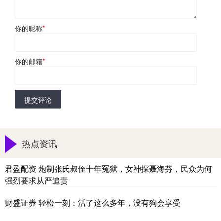
你的昵称
*
你的邮箱
*
提交评论
热点资讯
君盈配资 炮制张氏叔侄十年冤狱，女神探聂海芬，民众为何
强烈要求从严追责
财盛证券 轻松一刻：活了这么多年，没有狗会享受