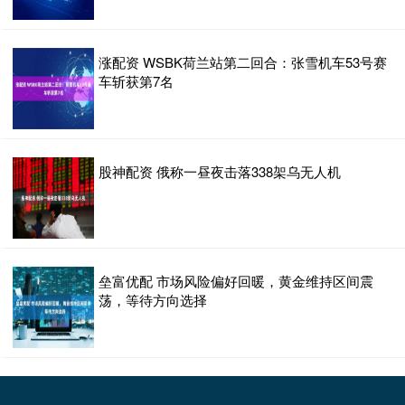
涨配资 WSBK荷兰站第二回合：张雪机车53号赛
车斩获第7名
股神配资 俄称一昼夜击落338架乌无人机
垒富优配 市场风险偏好回暖，黄金维持区间震
荡，等待方向选择