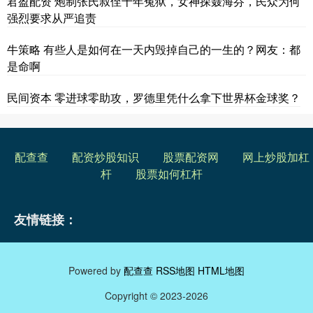
君盈配资 炮制张氏叔侄十年冤狱，女神探聂海芬，民众为何
强烈要求从严追责
牛策略 有些人是如何在一天内毁掉自己的一生的？网友：都
是命啊
民间资本 零进球零助攻，罗德里凭什么拿下世界杯金球奖？
配查查
配资炒股知识
股票配资网
网上炒股加杠
杆
股票如何杠杆
友情链接：
Powered by
配查查
RSS地图
HTML地图
Copyright
© 2023-2026