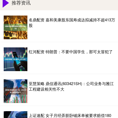
推荐资讯
名鼎配资 嘉和美康股东国寿成达拟减持不超413万
股
红河配资 特朗普：不要中国学生，那可太冒犯了
至慧策略 鼎信通讯(603421SH)：公司业务与雅江
工程建设相关性不大
上证速配 女子月经弄脏卧铺床单被要求赔偿180