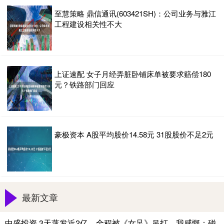
至慧策略 鼎信通讯(603421SH)：公司业务与雅江
工程建设相关性不大
上证速配 女子月经弄脏卧铺床单被要求赔偿180
元？铁路部门回应
豪极资本 A股平均股价14.58元 31股股价不足2元
最新文章
中盛投资 3天蒸发近2亿，全程被《女足》吊打，我感慨：碰