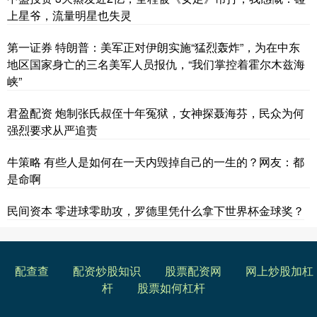
上星爷，流量明星也失灵
第一证券 特朗普：美军正对伊朗实施“猛烈轰炸”，为在中东
地区国家身亡的三名美军人员报仇，“我们掌控着霍尔木兹海
峡”
君盈配资 炮制张氏叔侄十年冤狱，女神探聂海芬，民众为何
强烈要求从严追责
牛策略 有些人是如何在一天内毁掉自己的一生的？网友：都
是命啊
民间资本 零进球零助攻，罗德里凭什么拿下世界杯金球奖？
配查查
配资炒股知识
股票配资网
网上炒股加杠
杆
股票如何杠杆