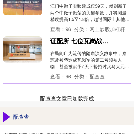
江门中微子实验建成仅59天，就刷新了
两个中微子振荡的关键参数，并将测量
精度提高1.5至1.8倍，超过国际上其他实
验几十年的积累，这不是运气而是建制
查看：
96
分类：
网上炒股加杠杆
化科研的力量。....
证配所 七位瓦岗战友被斩秦琼都没救：三次是来不及救，三次是真不想救，一次是不知道
在民间广为流传的隋唐演义故事中，秦
琼常被塑造成瓦岗军的第二号领袖人
物，甚至被赋予\"天下督招讨兵马大元帅
\"的显赫头衔。然而，当我们仔细研读
查看：
96
分类：
配查查
《旧唐书》《新唐书》....
配查查文章已加载完成
配查查